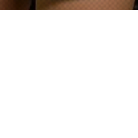
O quê é a Freedom Fire?
A noite mais quente da cidade tem nome. O Casal Love N' Fire convida você para viver experiências únicas na pista da Spicy Club. Uma atmosfera onde a
liberdade encontra a sofisticação.