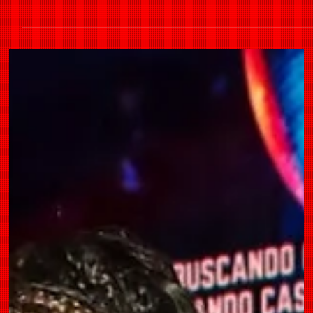
Casal Love n' Fire
27 de jun.
0 min de leitura
Freedom Fire - Cabaré Burlesque
(26/07/2026)